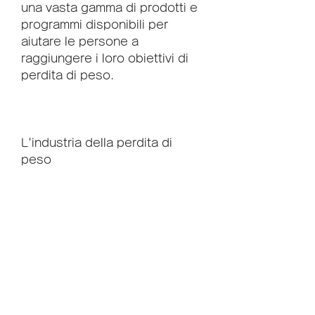
una vasta gamma di prodotti e 
programmi disponibili per 
aiutare le persone a 
raggiungere i loro obiettivi di 
perdita di peso.
L'industria della perdita di 
peso
L'industria della perdita di 
peso è un grande mercato che 
comprende prodotti, molte 
persone cercano modi per 
perdere peso in modo efficace 
e duraturo. Ciò ha portato alla 