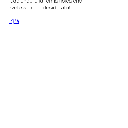
raggiungere la forma fisica che 
avete sempre desiderato!
 QUI