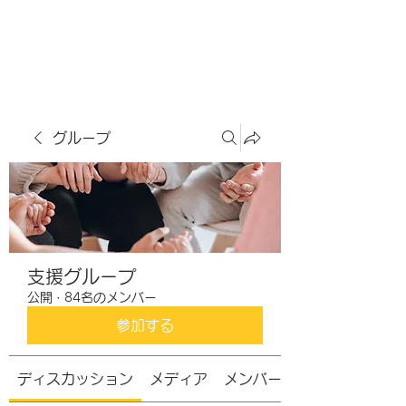
虹色グラカフェ
グループ
支援グループ
公開
·
84名のメンバー
参加する
ディスカッション
メディア
メンバー