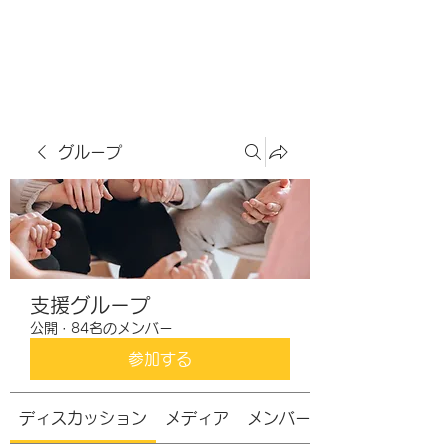
虹色グラカフェ
グループ
支援グループ
公開
·
84名のメンバー
参加する
ディスカッション
メディア
メンバー