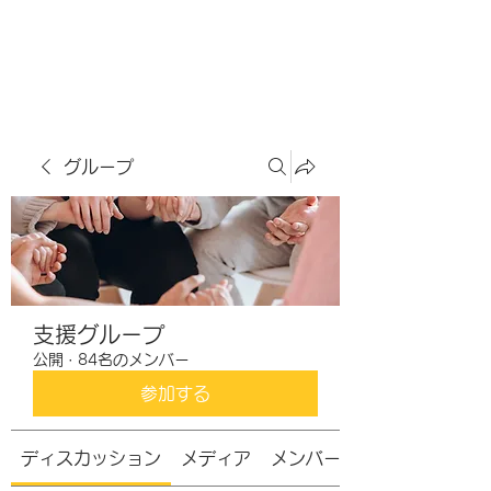
虹色グラカフェ
グループ
支援グループ
公開
·
84名のメンバー
参加する
ディスカッション
メディア
メンバー