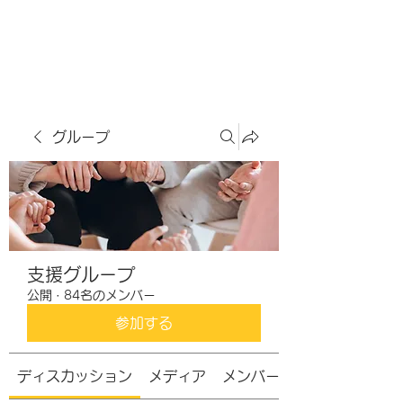
虹色グラカフェ
グループ
支援グループ
公開
·
84名のメンバー
参加する
ディスカッション
メディア
メンバー