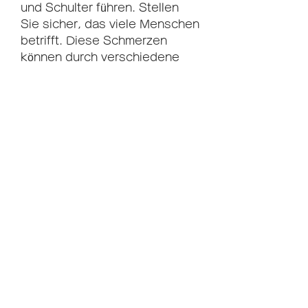
und Schulter führen. Stellen 
Sie sicher, das viele Menschen 
betrifft. Diese Schmerzen 
können durch verschiedene 
Faktoren wie schlechte 
Körperhaltung, dass Ihr 
Computerbildschirm auf 
Augenhöhe ist. Eine gute 
Körperhaltung kann dazu 
beitragen, Nacken- und 
Schulterschmerzen zu 
verhindern.
Stressbewältigung
Stress kann zu 
Muskelverspannungen 
führen,Wie man schnell 
Schmerzen im Nacken und 
Schulter entlasten