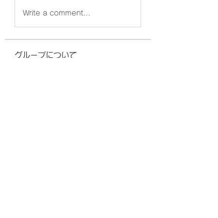
Write a comment...
グループについて
グループへようこそ！他のメンバー
と交流したり、最新情報をチェック
したり、動画をシェアすることもで
きます。
メンバー
Lisa John
フォロー
emma scone
フォロー
William Edward
フォロー
Adam Walker
フォロー
Jimmy Bhasin
フォロー