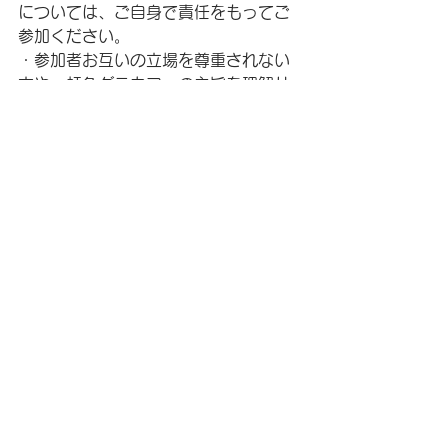
については、ご自身で責任をもってご
参加ください。
・参加者お互いの立場を尊重されない
方や、虹色グラカフェの主旨を理解せ
ずに他の参加者を不愉快にさせる言動
をする方は退場をお願いする場合があ
ります。
・「ＬＧＢＴってどんな人か一度見て
やろう」みたいな、マイノリティに対
する興味本位で参加する方や、また、
マイノリティに無関係な政治や宗教、
ビジネスその他の主張をされる方は固
くお断りいたします。
・虹色グラカフェで話し合われた内容
や、参加者の情報を他の場所で話をし
たり、ネット上で公開するなど、虹色
グラカフェ開催中の情報を漏洩する行
為は固くお断りいたします。
・録音・録画は原則禁止です。また写