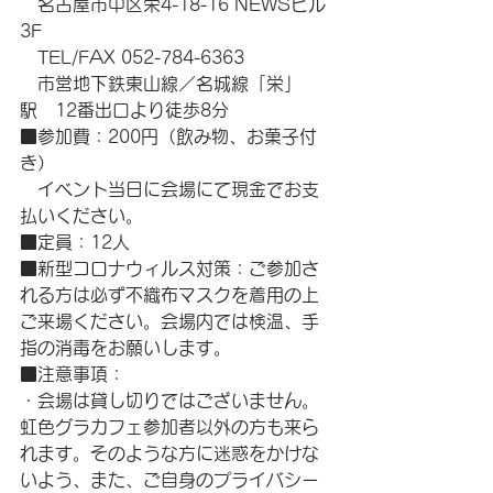
　名古屋市中区栄4-18-16 NEWSビル
3F
　TEL/FAX 052-784-6363
　市営地下鉄東山線／名城線「栄」
駅　12番出口より徒歩8分
■参加費：200円（飲み物、お菓子付
き）
　イベント当日に会場にて現金でお支
払いください。
■定員：12人
■新型コロナウィルス対策：ご参加さ
れる方は必ず不織布マスクを着用の上
ご来場ください。会場内では検温、手
指の消毒をお願いします。
■注意事項：
・会場は貸し切りではございません。
虹色グラカフェ参加者以外の方も来ら
れます。そのような方に迷惑をかけな
いよう、また、ご自身のプライバシー