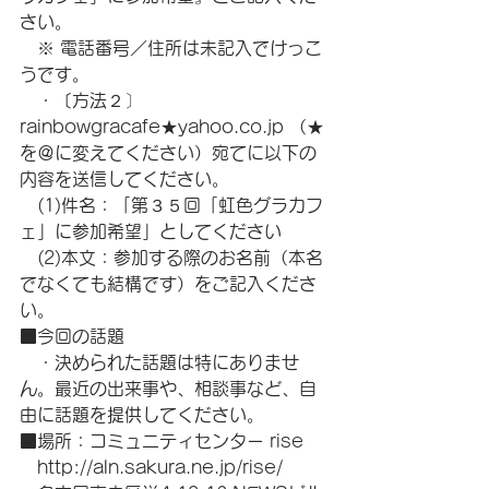
さい。
　※ 電話番号／住所は未記入でけっこ
うです。
　・〔方法２〕
rainbowgracafe★yahoo.co.jp （★
を＠に変えてください）宛てに以下の
内容を送信してください。
　(1)件名：「第３５回「虹色グラカフ
ェ」に参加希望」としてください 
　(2)本文：参加する際のお名前（本名
でなくても結構です）をご記入くださ
い。
■今回の話題
　・決められた話題は特にありませ
ん。最近の出来事や、相談事など、自
由に話題を提供してください。
■場所：コミュニティセンター rise
　http://aln.sakura.ne.jp/rise/