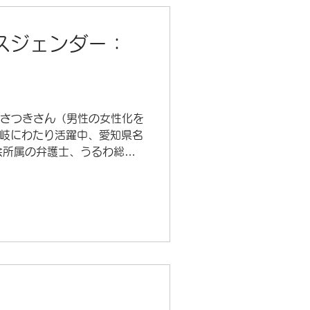
スジェンダー：
西原さつきさん（男性の女性化を
岐にわたり活躍中、愛知県名
会所属の弁護士、うるわ総合
のぞけば〜押された背中〜』
文化フォーラム春日井・視聴覚
ますので、できるだけ公共交通
 名鉄バス「鳥居松」下車
しの方 ・ 「市役所」下