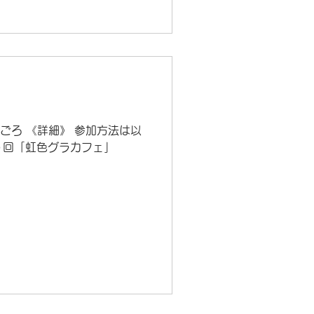
1時ごろ 《詳細》 参加方法は以
０回「虹色グラカフェ」