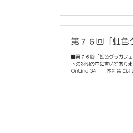
イトの「お問い合わせ」のペ
第７６回「虹色グ
■第７６回「虹色グラカフェ」O
下の説明の中に書いてありま
OnLine 34 日本社
子など、一般的に「マイノ
たちが気軽に参加して、好
当事者だけでなく、マイノリテ
時～21時ごろ ８月は第４
い。 （終了時刻は当日の状
ティに理解のある方。 …