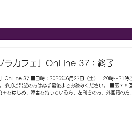
ラカフェ」OnLine 37：終了
nLine 37 ■日時：2026年6月27日（土） 20時～21
。参加ご希望の方は必ず最後までお読みください。 ■第７９回「
Ｑ＋をはじめ、障害を持っている方、左利きの方、外国籍の方
社会的少数者）」と呼ばれている人たちがいます。 虹色グラ
したり、困ったことを誰かに相談したりできる、自由な集いで
のある方ならどなたでも参加できます。 ■日時：2026年6月
況により変わる可能性があります） ■参加資格 …マイノリ
ソコン、またはスマホ、タブレット等で ZOOM を利用でき