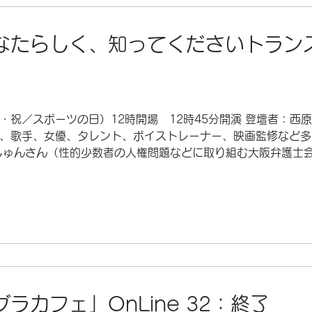
なたらしく、知ってくださいトラン
（月・祝／スポーツの日）12時開場 12時45分開演 登壇者：
、歌手、女優、タレント、ボイストレーナー、映画監修など多
しゅんさん（性的少数者の人権問題などに取り組む大阪弁護士
間健康学部客員教授、大阪府河内長野市出身） 映画：『鏡を
・奥村ひろ さん 参加資格：どなたでも 参加費：無料 場所：
 愛知県春日井市鳥居松町5丁目44番地 ※駐車場に限りがあり
来場ください。 ◆JR中央本線「春日井駅」北口より ・
ら徒歩の場合は約20分 ◆かすがいシティバスでお越
フォーラム地下駐車場：
ラカフェ」OnLine 32：終了