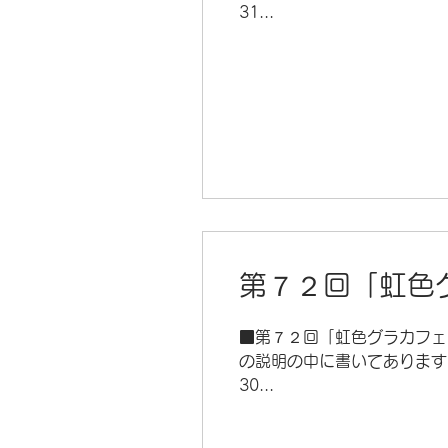
31...
第７２回「虹色グ
■第７２回「虹色グラカフェ」O
の説明の中に書いてあります
30...