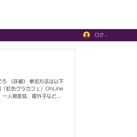
ログイン
時ごろ 《詳細》 参加方法は以下
虹色グラカフェ」OnLine
、一人親家庭、婚外子など、
カフェはそういう人たちが気
す。 マイノリティ当事者だ
27日（土） 20時～21時
ティ当事者、およびマイノリ
る方。 ■お申込み …このサ