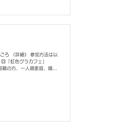
1時ごろ 《詳細》 参加方法は以
６回「虹色グラカフェ」
外国籍の方、一人親家庭、婚外
虹色グラカフェはそういう人
な集いです。 マイノリティ
5年12月27日（土） 20
開催します。ご了解くださ
ティ当事者、およびマイノリ