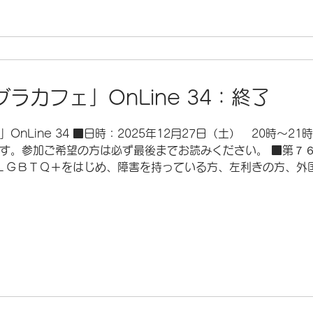
ージで、以下を入力し
ラカフェ」OnLine 34：終了
nLine 34 ■日時：2025年12月27日（土） 20時～2
す。参加ご希望の方は必ず最後までお読みください。 ■第７
会にはＬＧＢＴＱ＋をはじめ、障害を持っている方、左利きの方、
リティ（社会的少数者）」と呼ばれている人たちがいます。 
きな話をしたり、困ったことを誰かに相談したりできる、自由
ィに理解のある方ならどなたでも参加できます。 ■日時：202
土曜日が他の予定と重なって開催できないので、第５土曜日に
況により変わる可能性があります） ■参加資格 …マイノリ
パソコン、またはスマホ、タブレット