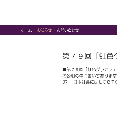
虹色グラカフェ
ホーム
お知らせ
お問い合わせ
第７９回「虹色グ
■第７９回「虹色グラカフェ」O
の説明の中に書いてあります
37 日本社会にはＬＧＢＴ
一般的に「マイノリティ（
軽に参加して、好きな話を
けでなく、マイノリティに理解
ごろ （終了時刻は当日の状
ティに理解のある方。 …パ