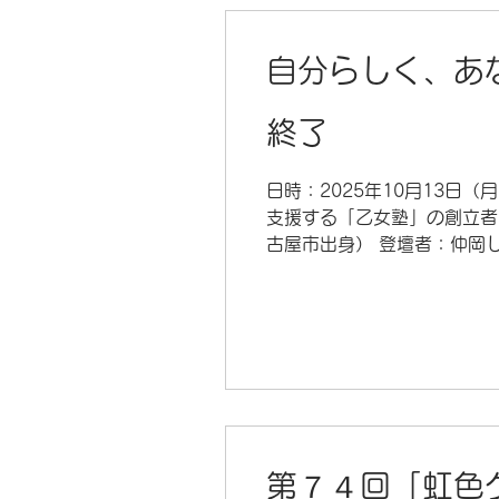
自分らしく、あ
終了
日時：2025年10月13日
支援する「乙女塾」の創立者
古屋市出身） 登壇者：仲岡
法律事務所代表、関西大学人
監督・河上りさ さん 脚本
ホール 〒486-0844
機関または乗り合わせでご
西へ徒歩2分 ・ 駅か
車すぐ ◆駐車場 文化
第７４回「虹色グ