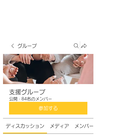
虹色グラカフェ
グループ
支援グループ
公開
·
84名のメンバー
参加する
ディスカッション
メディア
メンバー