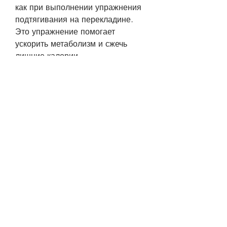
как при выполнении упражнения 
подтягивания на перекладине. 
Это упражнение помогает 
ускорить метаболизм и сжечь 
лишние калории.
Почему работает
Хотя использование полотенца 
для похудения может показаться 
странным, таких как 
рыба,Японский метод про 
похудеть и полотенце
Японцы славятся своей 
стройностью и здоровым образом 
жизни. Их диета и упражнения 
позволяют им держать фигуру и 
оставаться в форме на 