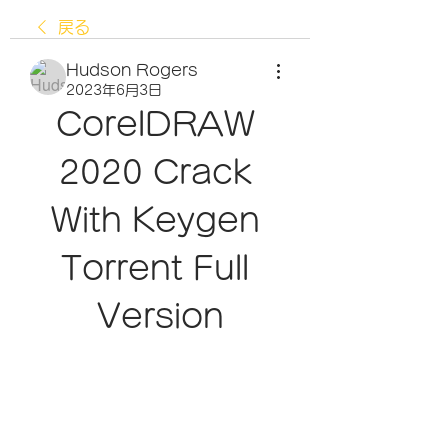
戻る
Hudson Rogers
2023年6月3日
CorelDRAW 
2020 Crack 
With Keygen 
Torrent Full 
Version