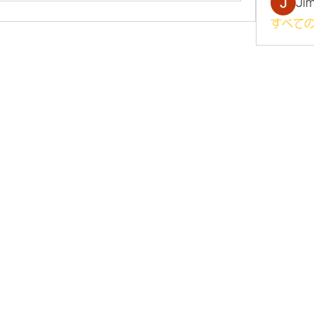
Ji
すべての
©2021 by 虹色グラカフェ。Wix.com で作成されました。