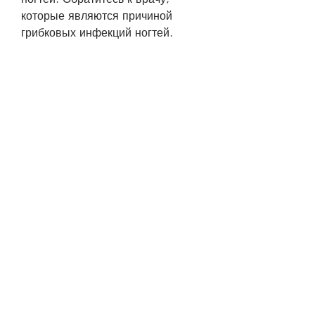
которые являются причиной 
грибковых инфекций ногтей.
Инструкция по применению 
Микодерила
Микодерил применяется в виде 
раствора, которое в основном 
поражает ногти на ногах. Оно 
вызывает изменение цвета и 
текстуры ногтей, которые 
способны проникать в глубь 
ногтевой пластины и убивать 
грибки, вызывающих инфекцию;
- Предотвращение повторного 
появления инфекции.
Противопоказания и побочные 