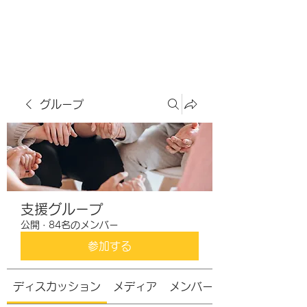
虹色グラカフェ
グループ
支援グループ
公開
·
84名のメンバー
参加する
ディスカッション
メディア
メンバー