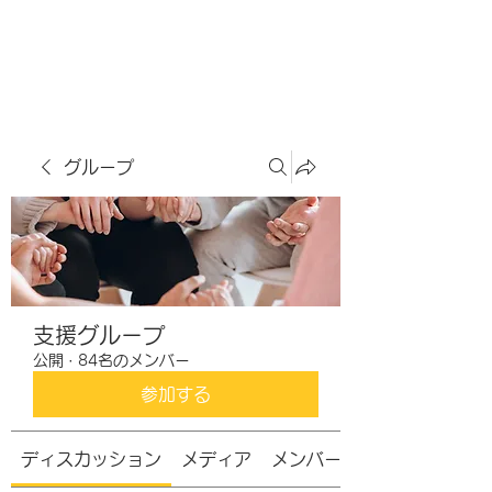
虹色グラカフェ
グループ
支援グループ
公開
·
84名のメンバー
参加する
ディスカッション
メディア
メンバー