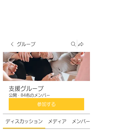
虹色グラカフェ
グループ
支援グループ
公開
·
84名のメンバー
参加する
ディスカッション
メディア
メンバー