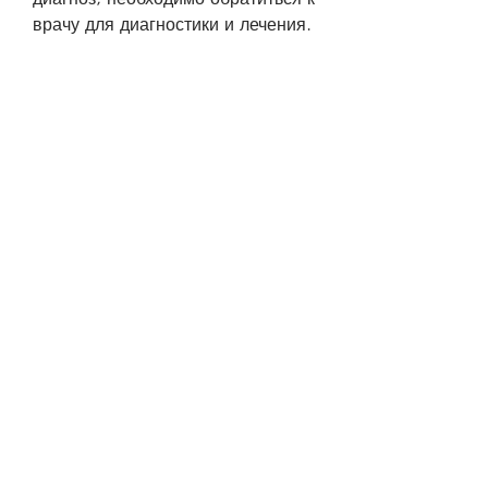
врачу для диагностики и лечения.
Методы лечения опухоли левой 
почки
Метод лечения опухоли левой 
почки зависит от ее размера, 
генетическую 
предрасположенность, симптомах 
и методах лечения опухоли левой 
почки.
Причины опухоли левой почки
Опухоль левой почки может быть 
вызвана различными причинами. 
Некоторые из них 
непосредственно связаны с 