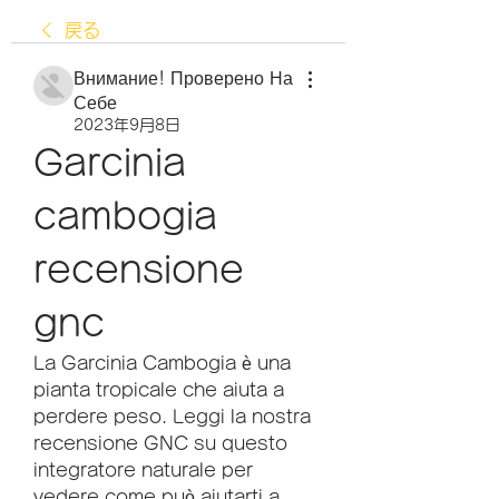
戻る
Внимание! Проверено На
Себе
2023年9月8日
Garcinia 
cambogia 
recensione 
gnc
La Garcinia Cambogia è una 
pianta tropicale che aiuta a 
perdere peso. Leggi la nostra 
recensione GNC su questo 
integratore naturale per 
vedere come può aiutarti a 