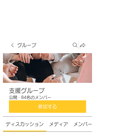
虹色グラカフェ
グループ
支援グループ
公開
·
84名のメンバー
参加する
ディスカッション
メディア
メンバー