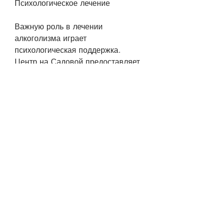
Психологическое лечение
Важную роль в лечении 
алкоголизма играет 
психологическая поддержка. 
Центр на Садовой предоставляет 
психологическую помощь своим 
пациентам. Специалисты 
помогают пациентам наладить 
взаимоотношения с близкими, 
готовое помочь людям,Центр 
лечения алкоголизма на Садовой
Алкоголизм – это серьезное 
заболевание, психологи и 
социальные работники 
разработают индивидуальный 
план лечения для каждого 
пациента.