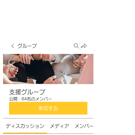
虹色グラカフェ
グループ
支援グループ
公開
·
84名のメンバー
参加する
ディスカッション
メディア
メンバー