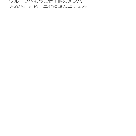
グループへようこそ！他のメンバー
と交流したり、最新情報をチェック
したり、動画をシェアすることもで
きます。
メンバー
Lisa John
フォロー
emma scone
フォロー
William Edward
フォロー
Adam Walker
フォロー
Jimmy Bhasin
フォロー
すべてのメンバーを表示（84名）