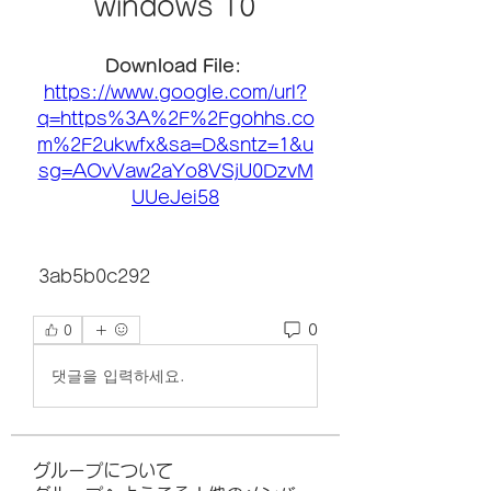
windows 10
Download File: 
https://www.google.com/url?
q=https%3A%2F%2Fgohhs.co
m%2F2ukwfx&sa=D&sntz=1&u
sg=AOvVaw2aYo8VSjU0DzvM
UUeJei58
 3ab5b0c292
0
0
댓글을 입력하세요.
グループについて