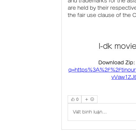
and trademarks for the asia
are held by their respectiv
the fair use clause of the 
l-dk movi
Download Zip:
q=https%3A%2F%2Ftinou
vVaw1ZJ
0
Viết bình luận...