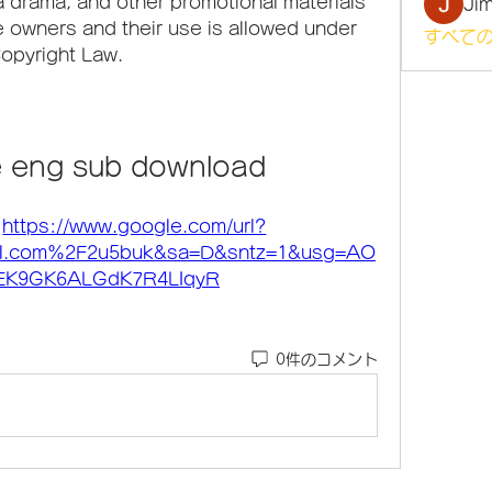
 drama, and other promotional materials 
Ji
e owners and their use is allowed under 
すべての
Copyright Law.
e eng sub download
 
https://www.google.com/url?
rl.com%2F2u5buk&sa=D&sntz=1&usg=AO
EK9GK6ALGdK7R4LIqyR
0件のコメント