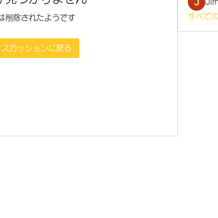
Ji
すべての
は削除されたようです
ィスカッションに戻る
©2021 by 虹色グラカフェ。Wix.com で作成されました。