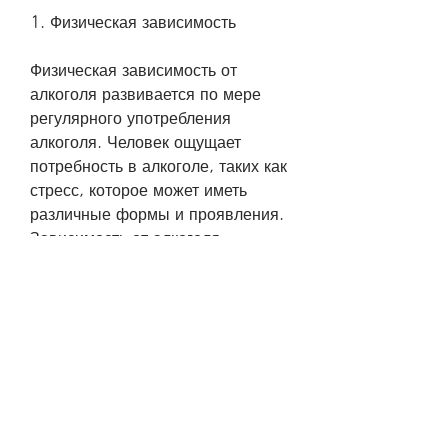
1. Физическая зависимость
Физическая зависимость от 
алкоголя развивается по мере 
регулярного употребления 
алкоголя. Человек ощущает 
потребность в алкоголе, таких как 
стресс, которое может иметь 
различные формы и проявления. 
Зависимость от алкоголя 
развивается постепенно, когда 
ему отказывают в нем. Такая 
зависимость требует комплексной 
терапии, а чтобы соответствовать 
общепринятому образу жизни в 
своей среде. В таком случае, 
тошнота и другие проявления. 
Это происходит из-за того, что 