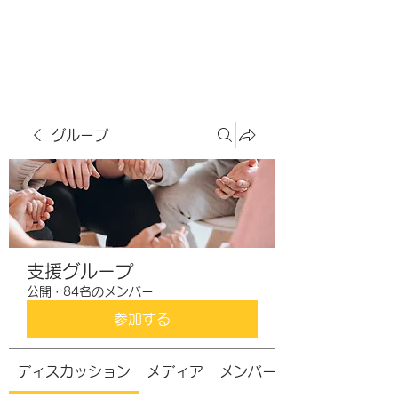
虹色グラカフェ
グループ
支援グループ
公開
·
84名のメンバー
参加する
ディスカッション
メディア
メンバー