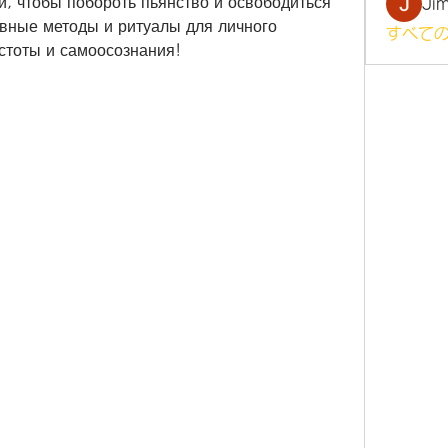
и, чтобы побороть пьянство и освободиться 
Ji
ивные методы и ритуалы для личного 
すべての
истоты и самоосознания!