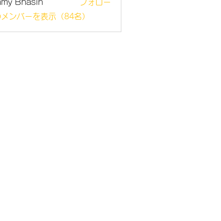
mmy Bhasin
フォロー
メンバーを表示（84名）