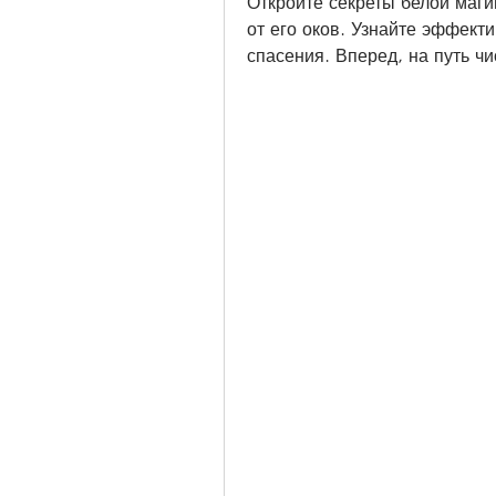
Откройте секреты белой маги
от его оков. Узнайте эффект
спасения. Вперед, на путь ч