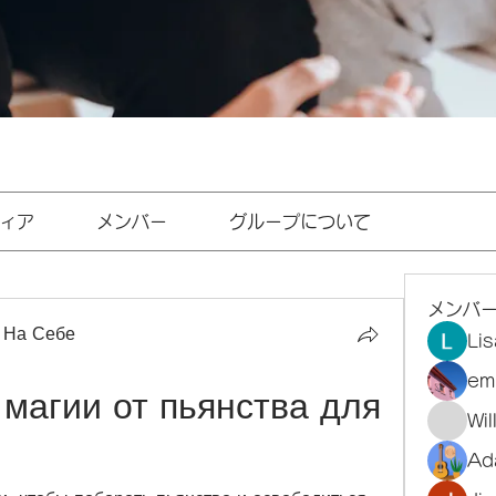
ィア
メンバー
グループについて
メンバ
 На Себе
Li
em
магии от пьянства для 
Wi
Ad