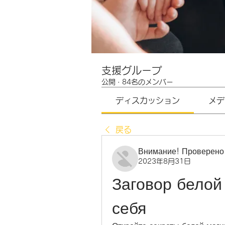
支援グループ
公開
·
84名のメンバー
ディスカッション
メデ
戻る
Внимание! Проверено
2023年8月31日
Заговор белой 
себя