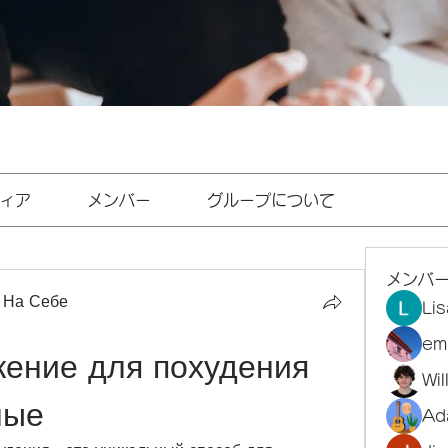
ィア
メンバー
グループについて
メンバ
 На Себе
Li
em
ение для похудения 
Wi
ные
Ad