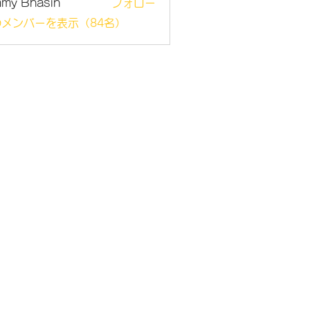
mmy Bhasin
フォロー
メンバーを表示（84名）