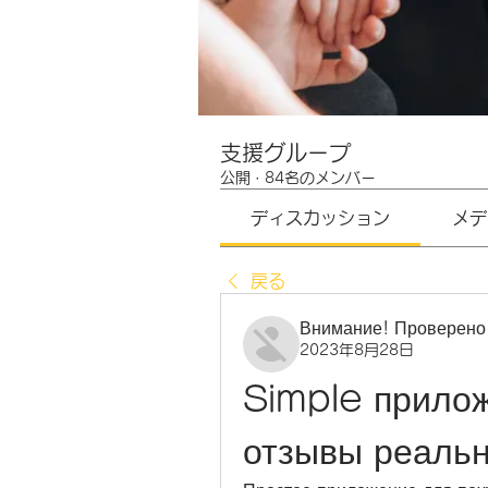
支援グループ
公開
·
84名のメンバー
ディスカッション
メデ
戻る
Внимание! Проверено
2023年8月28日
Simple прилож
отзывы реаль