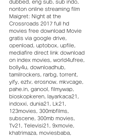
dubbed, eng sub, sub indo, 
nonton online streaming film 
Maigret: Night at the 
Crossroads 2017 full hd 
movies free download Movie 
gratis via google drive, 
openload, uptobox, upfile, 
mediafire direct link download 
on index movies, world4ufree, 
bolly4u, downloadhub, 
tamilrockers, rarbg, torrent, 
yify, eztv, erosnow, mkvcage, 
pahe.in, ganool, filmywap, 
bioskopkeren, layarkaca21, 
indoxxi, dunia21, Lk21, 
123movies, 300mbfilms, 
subscene, 300mb movies, 
Tv21, Televisi21, 9xmovie, 
khatrimaza, moviesbaba, 