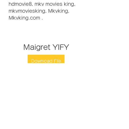
hdmovie8, mkv movies king, 
mkvmoviesking, Mkvking, 
Mkvking.com .
Maigret YIFY
Download File
 041b061a72
0
0
Write a comment...
グループについて