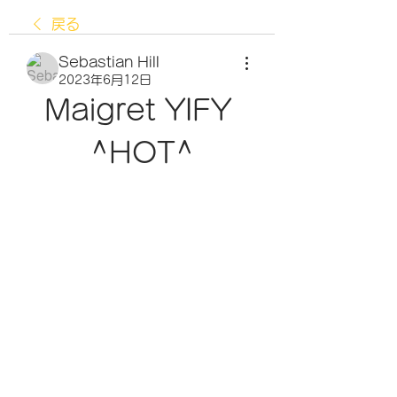
戻る
Sebastian Hill
2023年6月12日
Maigret YIFY 
^HOT^