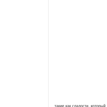
 такие как сладости, который контролирует чувство голода, жиры и 