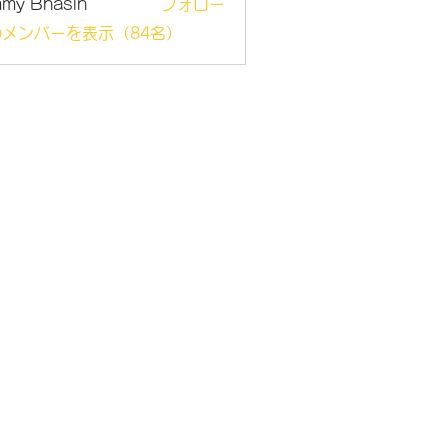
mmy Bhasin
フォロー
メンバーを表示（84名）