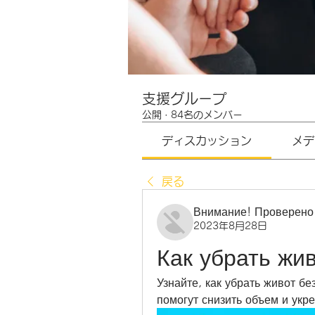
支援グループ
公開
·
84名のメンバー
ディスカッション
メデ
戻る
Внимание! Проверено
2023年8月28日
Как убрать жив
Узнайте, как убрать живот б
помогут снизить объем и ук