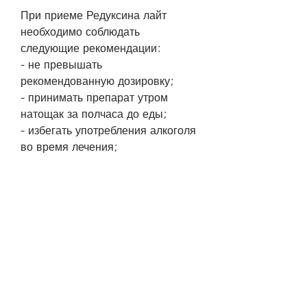
При приеме Редуксина лайт 
необходимо соблюдать 
следующие рекомендации:
- не превышать 
рекомендованную дозировку;
- принимать препарат утром 
натощак за полчаса до еды;
- избегать употребления алкоголя 
во время лечения;
- во время лечения снижать 
количество потребляемых 
калорий;
- регулярно заниматься 
физическими упражнениями.
Вывод
Редуксин лайт - это эффективное 