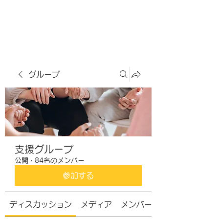
虹色グラカフェ
グループ
支援グループ
公開
·
84名のメンバー
参加する
ディスカッション
メディア
メンバー