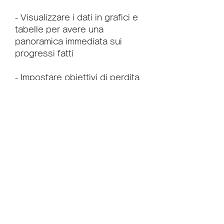
- Visualizzare i dati in grafici e 
tabelle per avere una 
panoramica immediata sui 
progressi fatti
- Impostare obiettivi di perdita 
di peso e monitorare il 
raggiungimento degli stessi
- Utilizzare il foglio di calcolo 
come supporto per la 
pianificazione della dieta e 
dell'attività fisica
Vantaggi del foglio di calcolo 
del peso di perdita