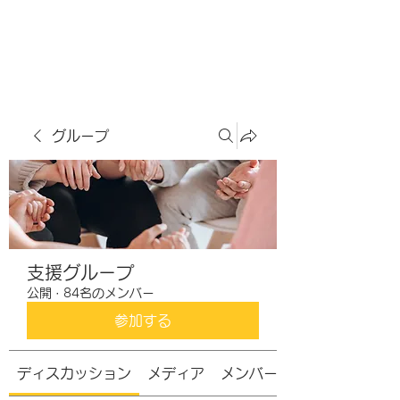
虹色グラカフェ
グループ
支援グループ
公開
·
84名のメンバー
参加する
ディスカッション
メディア
メンバー