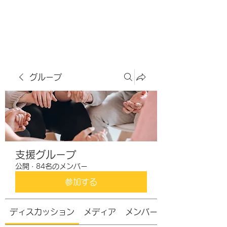
虹色グラカフェ
グループ
支援グループ
公開
·
84名のメンバー
参加する
ディスカッション
メディア
メンバー