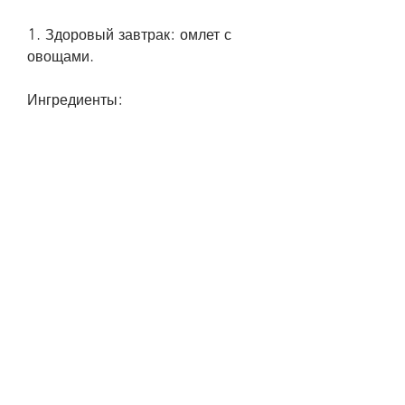
1. Здоровый завтрак: омлет с 
овощами.
Ингредиенты:
- 2 яйца
- 50 г шпината
- 1 луковица
- 1 морковь
- 1 перец
- 30 г оливкового масла
Приготовление:
1. Нарежьте лук, морковь и лук на 
маленькие кусочки и обжарьте на 
среднем огне на сковороде.
3. Добавьте тунца на сковороду и 
жарьте до готовности.