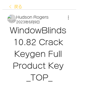
戻る
Hudson Rogers
2023年6月9日
WindowBlinds 
10.82 Crack 
Keygen Full 
Product Key 
_TOP_