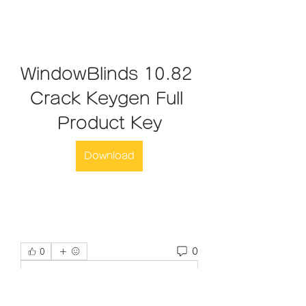
WindowBlinds 10.82 
Crack Keygen Full 
Product Key
Download
0
0
Write a comment...