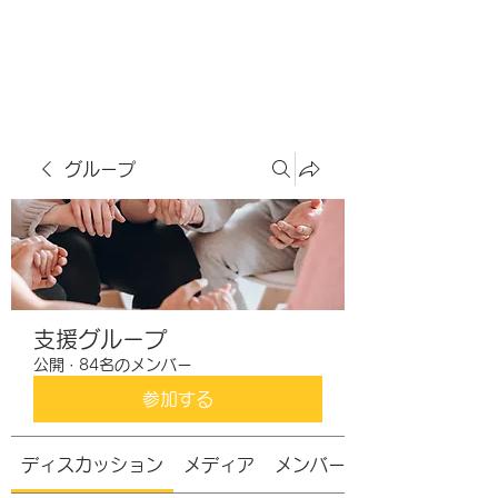
虹色グラカフェ
グループ
支援グループ
公開
·
84名のメンバー
参加する
ディスカッション
メディア
メンバー