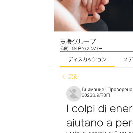
支援グループ
公開
·
84名のメンバー
ディスカッション
メデ
戻る
Внимание! Проверено
2023年9月8日
I colpi di ener
aiutano a pe