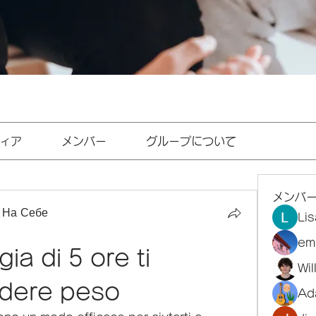
ィア
メンバー
グループについて
メンバ
 На Себе
Li
em
gia di 5 ore ti 
Wi
rdere peso
Ad