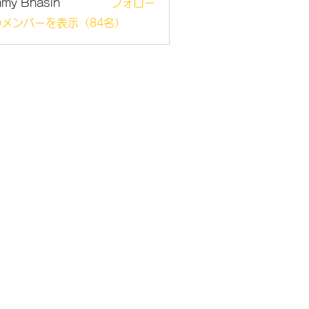
mmy Bhasin
フォロー
メンバーを表示（84名）