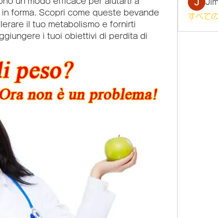
sono un modo efficace per aiutarti a 
Ji
 in forma. Scopri come queste bevande 
すべての
are il tuo metabolismo e fornirti 
giungere i tuoi obiettivi di perdita di 