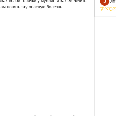
ках белой горячки у мужчин и как ее лечить. 
Ji
м понять эту опасную болезнь.
すべての