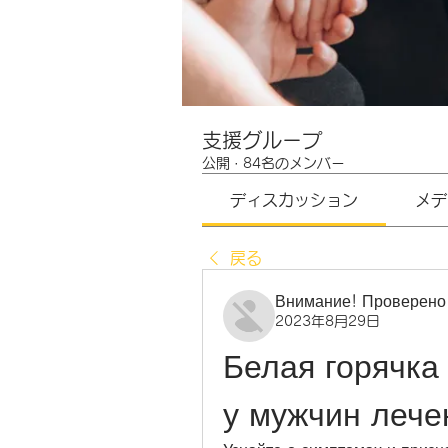
支援グループ
公開
·
84名のメンバー
ディスカッション
メデ
戻る
Внимание! Проверено
2023年8月29日
Белая горячка
у мужчин лече