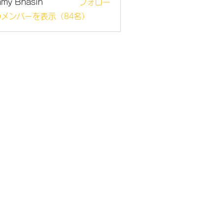
mmy Bhasin
フォロー
メンバーを表示（84名）