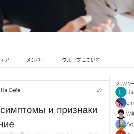
ィア
メンバー
グループについて
メンバ
 На Себе
Li
em
 симптомы и признаки 
Wi
ние
Ad