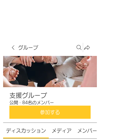
虹色グラカフェ
グループ
支援グループ
公開
·
84名のメンバー
参加する
ディスカッション
メディア
メンバー