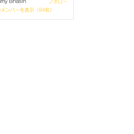
mmy Bhasin
フォロー
メンバーを表示（84名）