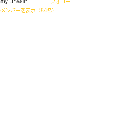
mmy Bhasin
フォロー
メンバーを表示（84名）