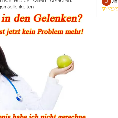
 während der kalten - Ursachen, 
Ji
smöglichkeiten
すべての