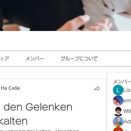
ィア
メンバー
グループについて
メンバ
 На Себе
Li
em
 den Gelenken 
Wi
kalten
Ad